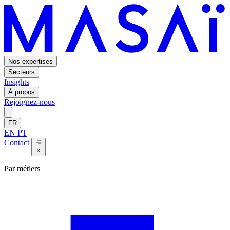
Nos expertises
Secteurs
Insights
À propos
Rejoignez-nous
FR
EN
PT
Contact
×
Par métiers