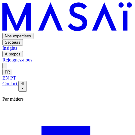
Nos expertises
Secteurs
Insights
À propos
Rejoignez-nous
FR
EN
PT
Contact
×
Par métiers