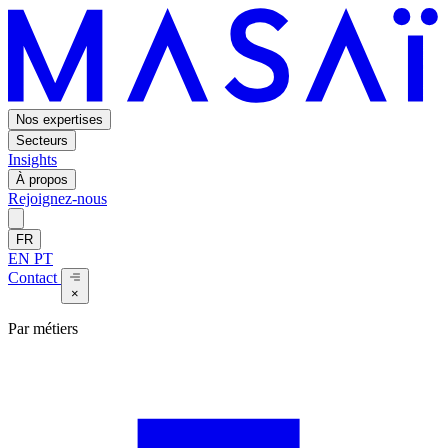
Nos expertises
Secteurs
Insights
À propos
Rejoignez-nous
FR
EN
PT
Contact
×
Par métiers