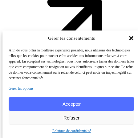
Gérer les consentements
Afin de vous offrir la meilleure expérience possible, nous utilisons des technologies
telles que les cookies pour stocker et/ou accéder aux informations relatives à votre
appareil. En acceptant ces technologies, vous nous autorisez à traiter des données telles
que votre comportement de navigation ou vos identifiants uniques sur ce site. Le refus
de donner votre consentement ou le retrait de celui-ci peut avoir un impact négatif sur
certaines fonctionnalités.
Gérer les options
Accepter
Enjeux du secteur assurance et mutuelles
Refuser
01
Optimisation des frais de gestion par produit et canal
Politique de confidentialité