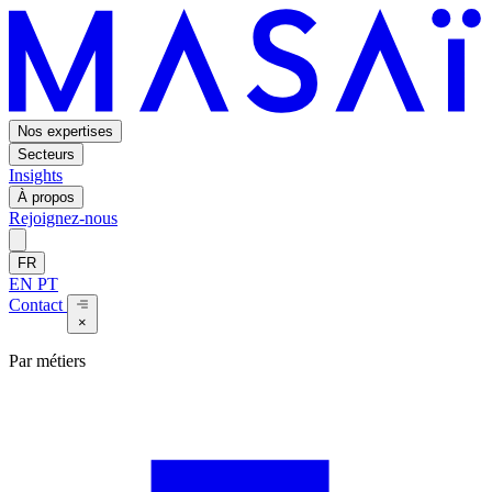
Nos expertises
Secteurs
Insights
À propos
Rejoignez-nous
FR
EN
PT
Contact
×
Par métiers