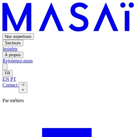
Nos expertises
Secteurs
Insights
À propos
Rejoignez-nous
FR
EN
PT
Contact
×
Par métiers