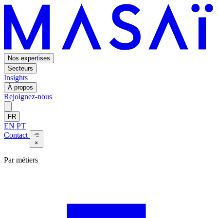
Nos expertises
Secteurs
Insights
À propos
Rejoignez-nous
FR
EN
PT
Contact
×
Par métiers