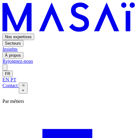
Nos expertises
Secteurs
Insights
À propos
Rejoignez-nous
FR
EN
PT
Contact
×
Par métiers