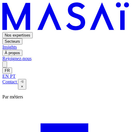
Nos expertises
Secteurs
Insights
À propos
Rejoignez-nous
FR
EN
PT
Contact
×
Par métiers