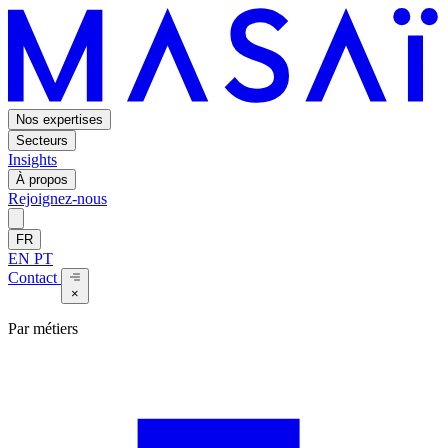
Nos expertises
Secteurs
Insights
À propos
Rejoignez-nous
FR
EN
PT
Contact
×
Par métiers